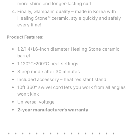
more shine and longer-lasting curl.
Finally, Glampalm quality – made in Korea with
Healing Stone™ ceramic, style quickly and safely
every time!
Product Features:
1.2/1.4/1.6-inch diameter Healing Stone ceramic
barrel
1
120°C-200°C
heat settings
Sleep mode after 30 minutes
Included accessory – heat resistant stand
10ft 360° swivel cord lets you work from all angles
won't kink
Universal voltage
2-year manufacturer's warranty
* * * * * * * * * * * * * * * *