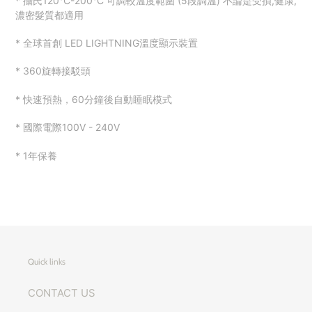
*
攝氏
120°C-200°C
可調較溫度範圍
(5
段調
溫
)
不論是
受損
,
健康
,
濃密髮質都適用
*
全球首創
LED LIGHTNING
溫度顯示裝置
* 360
旋轉接駁頭
*
快速預熱，
60
分鐘後自動睡眠模式
*
國際電際
100V - 240V
* 1
年保養
Quick links
CONTACT US