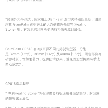
*
於國外大學測試，用家用上
GlamPalm
造型夾持續四星期，測試
證實
GlamPalm
造型夾上的天然礦物陶瓷質料
(Healing
Stone)
幾
，有效地把頭髮所受的熱力傷害減到最低。
GalmPalm
GP618
有
3
款直徑不同的捲髮造型器。分別
是
32mm
[1.2
寸
]
、
36mm [1.4
寸
]
及
40mm [1.6
寸
]
。
黑色部份為
矽膠材質，增加附著力，提供防滑效果，避免因造型轉動時手法
而造成意外。
GP618
產品特點
*
專利
Healing Stone™️
陶瓷塗層
發熱板
適用各頭髮類型，對頭髮
的傷害減至最低