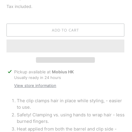
price
Tax included.
ADD TO CART
Adding
Pickup available at
Mobius HK
product
Usually ready in 24 hours
to
View store information
your
cart
The clip clamps hair in place while styling, - easier
to use.
Safety! Clamping vs. using hands to wrap hair - less
burned fingers.
Heat applied from both the barrel and clip side -