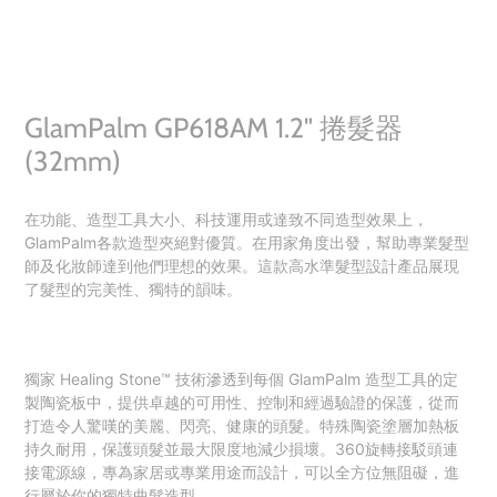
GlamPalm GP618AM 1.2" 捲髮器
(32mm)
在功能、造型工具大小、科技運用或達致不同造型效果上，
GlamPalm
各款造型夾絕對優質。在用家角度出發，幫助專業髮型
師及化妝師達到他們理想的效果。這款高水準髮型設計產品展現
了髮型的完美性、獨特的韻味。
獨家
Healing Stone™️
技術滲透到每個
GlamPalm
造型工具的定
製陶瓷板中，提供卓越的可用性、控制和經過驗證的保護，從而
打造令人驚嘆的美麗、閃亮、健康的頭髮。特殊陶瓷塗層加熱板
持久耐用，保護頭髮並最大限度地減少損壞。
360
旋轉接駁頭連
接電源線，專為家居或專業用途而設計，可以全方位無阻礙，進
行屬於你的獨特曲髮造型。