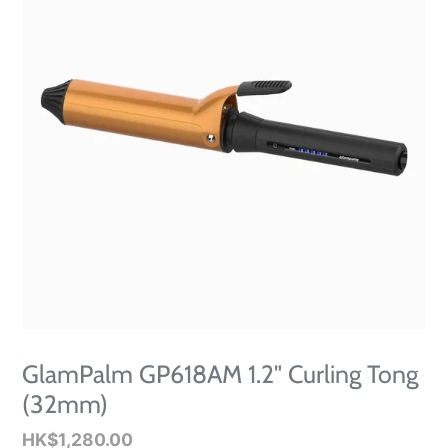
GlamPalm GP618AM 1.2" Curling Tong
(32mm)
Regular
HK$1,280.00