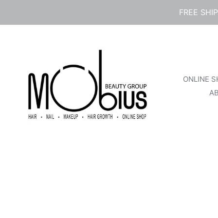
コ
FREE SHI
ン
テ
ン
ツ
に
ス
ONLINE 
キ
ッ
A
プ
す
る