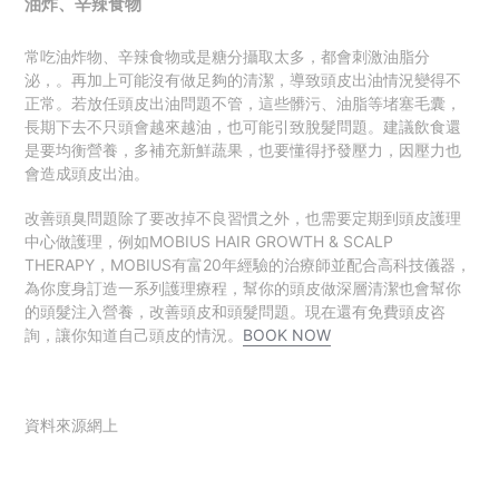
油炸、辛辣食物
常吃油炸物、辛辣食物或是糖分攝取太多，都會刺激油脂分
泌，。再加上可能沒有做足夠的清潔，導致頭皮出油情況變得不
正常。若放任頭皮出油問題不管，這些髒污、油脂等堵塞毛囊，
長期下去不只頭會越來越油，也可能引致脫髮問題。建議飲食還
是要均衡營養，多補充新鮮蔬果，也要懂得抒發壓力，因壓力也
會造成頭皮出油。
改善頭臭問題除了要改掉不良習慣之外，也需要定期到頭皮護理
中心做護理
，例如
MOBIUS HAIR GROWTH & SCALP
THERAPY，MOBIUS
有富20年經驗的治療師並配合高科技儀器，
為你度身訂造一系列護理療程，幫你的頭皮做深層清潔也會幫你
的頭髮注入營養，改善頭皮和頭髮問題。現在
還有免費頭皮咨
詢，讓你知道自己頭皮的情況。
BOOK NOW
資料來源網上