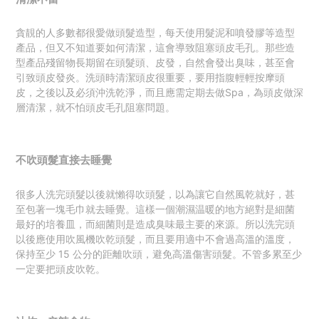
貪靚的人多數都很愛做頭髮造型，每天使用髮泥和噴發膠等造型
產品，但又不知道要如何清潔，這會導致阻塞頭皮毛孔。那些造
型產品殘留物長期留在頭髮頭、皮發，自然會發出臭味，甚至會
引致頭皮發炎。洗頭時清潔頭皮很重要，要用指腹輕輕按摩頭
皮，之後以及必須沖洗乾淨，而且應需定期去做Spa，為頭皮做深
層清潔，就不怕頭皮毛孔阻塞問題。
不吹頭髮直接去睡覺
很多人洗完頭髮以後就懶得吹頭髮，以為讓它自然風乾就好，甚
至包著一塊毛巾就去睡覺。
這樣一個潮濕温暖的地方絕對
是細菌
最好的培養皿，而細菌則是造成臭味最主要的來源。所以洗完頭
以後應使用吹風機吹乾頭髮，而且要用適中不會過高溫的溫度，
保持至少 15 公分的距離吹頭，避免高溫傷害頭髮。不管多累至少
一定要把頭皮吹乾。