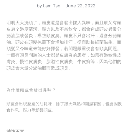
by Lam Tsoi
June 22, 2022
明明天天洗頭了，頭皮還是會發出惱人異味，而且癢又有頭
皮屑？過度清潔、壓力以及不當飲食，都會造成頭皮異常分
泌油脂或發炎，導致頭皮臭。頭皮不只會出汗，還會分泌頭
油。頭皮在頭髮掩蓋下會增加排汗，從而助長細菌滋生。而
頭髮又令味道未能好好揮發，若問題嚴重便會有頭臭問題。
一般有頭臭問題的人士都是皮膚炎的患者，如患有過敏性皮
膚炎、慢性皮膚炎、脂溢性皮膚炎、牛皮癬等，因為他們的
頭皮會大量分泌油脂而造成頭臭。
為什麼頭皮會發出臭味？
頭皮會出現尷尬的油耗味，除了跟天氣熱和潮濕有關，也會因飲
食作息、壓力等影響頭皮。
清潔不當