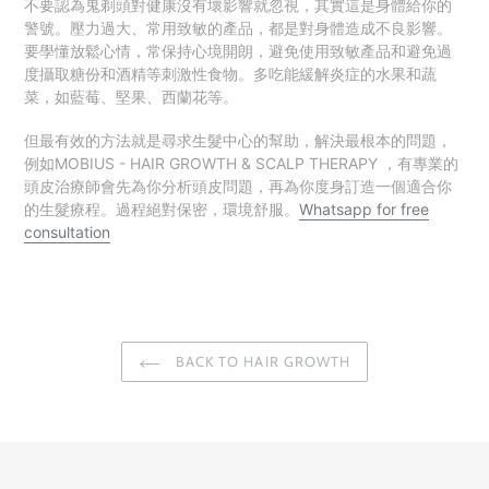
不要認為鬼剃頭對健康沒有壞影響就忽視，其實這是身體給你的
警號。壓力過大、常用致敏的產品，都是對身體造成不良影響。
要學懂放鬆心情，常保持心境開朗，避免使用致敏產品和
避免過
度攝取糖份和酒精等刺激性食物。多吃能緩解炎症的水果和蔬
菜，如藍莓、堅果、西蘭花等。
但最有效的方法就是尋求生髮中心的幫助，解決最根本的問題，
例如
MOBIUS - HAIR GROWTH & SCALP THERAPY ，有專業的
頭皮治療師會先為你分析頭皮問題，再為你度身訂造一個適合你
的生髮療程。過程絕對保密，環境舒服。
Whatsapp for free
consultation
BACK TO HAIR GROWTH