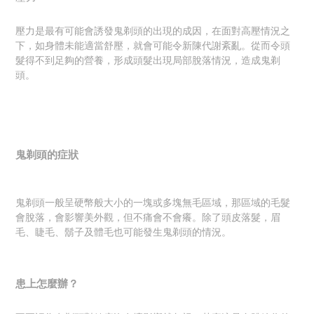
壓力是最有可能會誘發鬼剃頭的出現的成因，在面對高壓情況之
下，如身體未能適當舒壓，就會可能令新陳代謝紊亂。從而令頭
髮得不到足夠的營養，形成頭髮出現局部脫落情況，造成鬼剃
頭。
鬼剃頭的症狀
鬼剃頭一般呈硬幣般大小的一塊或多塊無毛區域，那區域的毛髮
會脫落，會影響美外觀，但不痛會不會癢。除了頭皮落髮，眉
毛、睫毛、鬍子及體毛也可能發生鬼剃頭的情況。
患上怎麼辦？