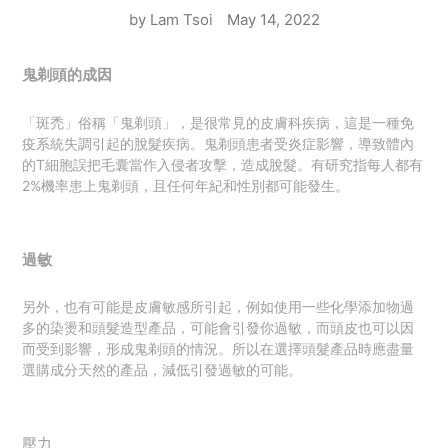
by Lam Tsoi
May 14, 2022
鬼剃頭的成因
「斑禿」俗稱「鬼剃頭」，是很常見的皮膚科疾病，這是一種免
疫系統失調引起的脫髮疾病。鬼剃頭患者受炎症影響，導致體內
的T細胞誤把毛囊當作入侵者攻擊，造成脫髮。有研究指每人都有
2%機率患上鬼剃頭，且任何年紀和性別都可能發生。
過敏
另外，也有可能是皮膚敏感所引起，例如使用一些化學添加物過
多的染燙和頭髮造型產品，可能會引發你過敏，而頭皮也可以因
而受到影響，形成鬼剃頭的情況。所以在選擇頭髮產品時應盡量
選購成分天然的產品，減低引發過敏的可能。
壓力