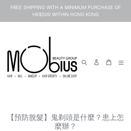
Skip
FREE SHIPPING WITH A MINIMUM PURCHASE OF
to
HK$500 WITHIN HONG KONG
content
Search
Log in
Cart
【預防脫髮】鬼剃頭是什麼？患上怎
麼辦？