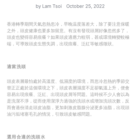
by Lam Tsoi
October 25, 2022
香港轉季期間天氣忽熱忽冷，
早晚温度落差大，除了要注意保暖
之外，頭皮健康也要多加留意。有沒有發現頭屑好像忽然多了，
頭皮也變得容易痕癢？
如果頭皮適應力較弱，甚或環境轉變較極
端，可導致頭皮生態失調，出現痕癢、泛紅等敏感徵狀。
適當洗頭
頭皮表層最怕處於高溫度、低濕度的環境，而忽冷忽熱的季節交
替正正處於這個環境之下，頭皮表層濕度不足卻氣溫上升，便會
容易出現痕癢、泛紅、出現頭皮屑等問題。
這時候不少人會以為
是洗潔不淨，從而使用潔淨力過強的洗頭水或增加洗頭次數，反
而會過份清走頭皮油脂，更加刺激皮脂腺分泌更多油脂，出現頭
油污垢堵塞毛孔的情況，引致頭皮敏感問題。
選用合適的洗頭水