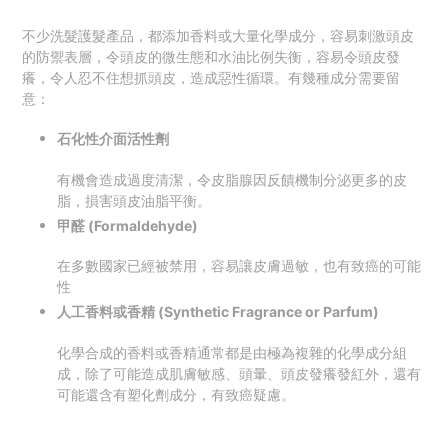
不少洗髮護髮產品，都添加香料或大量化學成分，容易刺激頭皮
的防禦表層，令頭皮的微生態和水油比例失衡，容易令頭皮發
癢，令人忍不住想抓頭皮，造成惡性循環。有幾種成分需要留
意：
石化性介面活性劑
有機會造成過度清潔，令皮脂腺因反饋機制分泌更多的皮
脂，損害頭皮油脂平衡。
甲醛 (Formaldehyde)
在多數國家已經被禁用，容易讓皮膚過敏，也有致癌的可能
性
人工香料或香精 (Synthetic Fragrance or Parfum)
化學合成的香料或香精通常都是由極為複雜的化學成分組
成，除了可能造成肌膚敏感、頭暈、頭皮發癢發紅外，還有
可能還含有塑化劑成分，有致癌疑慮。