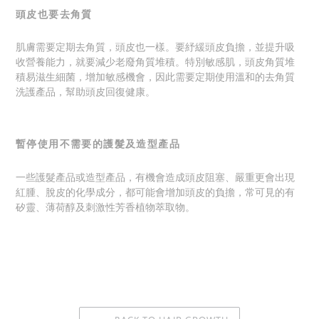
頭皮也要去角質
肌膚需要定期去角質，頭皮也一樣。要紓緩頭皮負擔，並提升吸
收營養能力，就要
減少老廢角質堆積
。特別敏感肌，頭皮角質堆
積易滋生細菌，增加敏感機會，因此需要定期使用溫和的去角質
洗護產品，幫助頭皮回復健康。
暫停使用不需要的護髮及造型產品
一些護髮產品或造型產品，有機會造成頭皮阻塞、嚴重更會出現
紅腫、脫皮的化學成分，
都可能會增加頭皮的負擔，常可見的有
矽靈、薄荷醇及刺激性芳香植物萃取物。