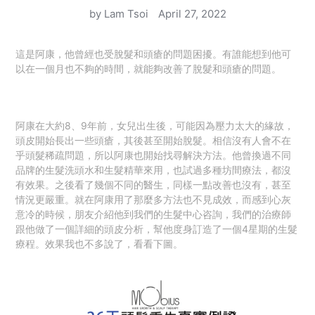
by Lam Tsoi
April 27, 2022
這是阿康，他曾經也受脫髮和頭瘡的問題困擾。有誰能想到他可
以在一個月也不夠的時間，就能夠改善了脫髮和頭瘡的問題。
阿康在大約8、9年前，女兒出生後，可能因為壓力太大的緣故，
頭皮開始長出一些頭瘡，其後甚至開始脫髮。相信沒有人會不在
乎頭髮稀疏問題，所以阿康也開始找尋解決方法。他曾換過不同
品牌的生髮洗頭水和生髮精華來用，也試過多種坊間療法，都沒
有效果。之後看了幾個不同的醫生，同樣一點改善也沒有，甚至
情況更嚴重。就在阿康用了那麼多方法也不見成效，而感到心灰
意冷的時候，朋友介紹他到我們的生髮中心咨詢，我們的治療師
跟他做了一個詳細的頭皮分析，幫他度身訂造了一個4星期的生髮
療程。效果我也不多說了，看看下圖。