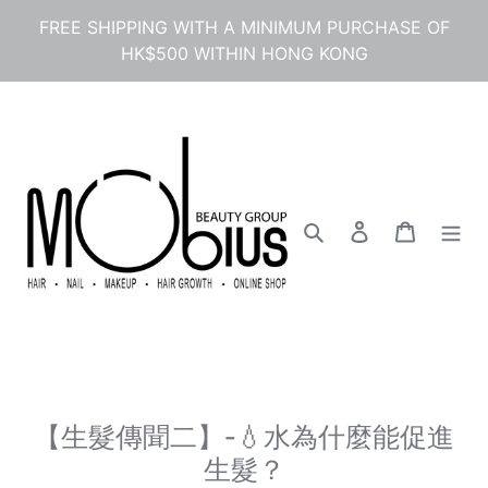
Skip
FREE SHIPPING WITH A MINIMUM PURCHASE OF
to
HK$500 WITHIN HONG KONG
content
Search
Log in
Cart
【生髮傳聞二】-💧水為什麼能促進
生髮？