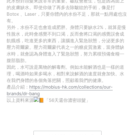
此水份對頭髮來說非常的重要。皺紋會產生，也是因為面上
的皮膚缺水。即使你做了再多去除皺紋的手術，像是打
Botox 、Laser，只要你體內的水份不足，那就一點用處也沒
有。
另外，水份不足也會造成肥胖。身體只要缺水2%，就算是慢
性脫水，此時會感覺不到口渴，反而會將口渴的感覺誤會成
飢餓感，吃進更多的東西，讓腦進入緊急狀態，分泌更多的
壓力荷爾蒙。壓力荷爾蒙代表之一的糖皮質激素，當身體缺
水時，就會認為身體進入了緊急狀態，努力累積預備食糧┉
腹部脂肪。
因此，水可說是萬物的解毒劑。例如水能解酒也是一樣的道
理，喝酒時如果多喝水，相對來說解酒的速度就會加快。水
在我們身體的各個角落把關，照顧着我們的健康。
產品介紹：
https://mobius-hk.com/collections/our-
brands/dr-bang
以上資料來源
「56天還你濃密頭髮」