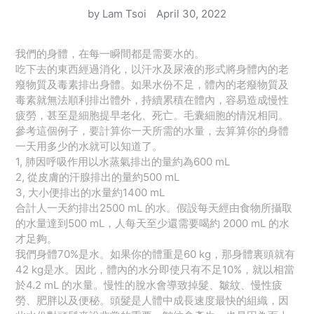
by Lam Tsoi
April 30, 2022
我們的身體，在每一瞬間都是需要水的。
吃下去的東西經過消化，以汗水及尿液的形式將身體內的老
癈物質及毒素排出身體。如果水份不足，體內的老癈物質及
毒素就無法順利排出體外，持續累積在體內，容易造成慢性
疲勞，甚至是細胞提早老化、死亡。毛囊細胞的情況相同。
參考這個例子，要計算你一天所需的水量，去算算你的身體
一天用多少的水就可以知道了。
1, 肺因呼吸作用以水蒸氣排出的量約為600 mL
2, 從皮膚的汗腺排出的量約500 mL
3, 大小便排出的水量約1400 mL
合計人一天約排出2500 mL 的水。假設每天經由食物所攝取
的水量達到500 mL，人每天至少還需要喝約 2000 mL 的水
才足夠。
我們身體70%是水。如果你的體重是60 kg，那身體裏頭就有
42 kg是水。因此，體內的水分即使只有不足10%，就以相當
於4.2 mL 的水量。慢性的脫水會導致掉髮、皺紋、慢性疲
勞、肥胖以及便秘。頭髮是人體中成長速度最快的組織，因