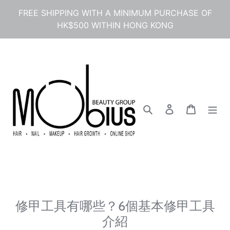
コ
FREE SHIPPING WITH A MINIMUM PURCHASE OF
ン
HK$500 WITHIN HONG KONG
テ
ン
ツ
に
ス
キ
ッ
プ
検索
ログイン
カート
す
る
修甲工具有哪些？6個基本修甲工具
介紹