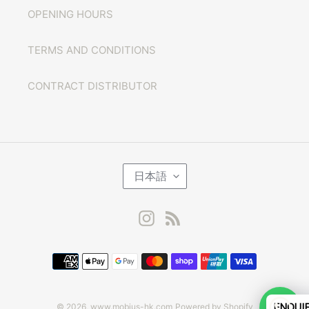
OPENING HOURS
TERMS AND CONDITIONS
CONTRACT DISTRIBUTOR
言
日本語
語
Instagram
RSS
決
済
方
法
ENQUI
© 2026,
www.mobius-hk.com
Powered by Shopify