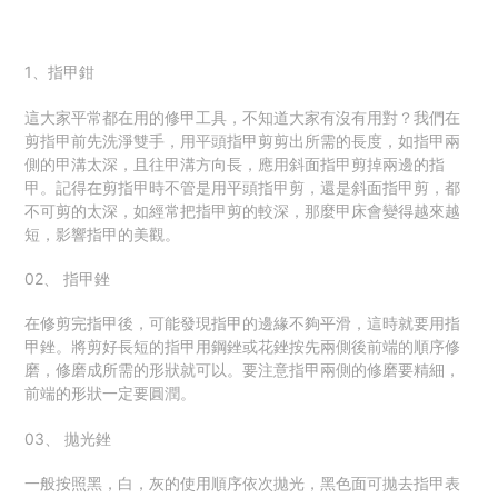
1、指甲鉗
這大家平常都在用的修甲工具，不知道大家有沒有用對？我們在
剪指甲前先洗淨雙手，用平頭指甲剪剪出所需的長度，如指甲兩
側的甲溝太深，且往甲溝方向長，應用斜面指甲剪掉兩邊的指
甲。記得在剪指甲時不管是用平頭指甲剪，還是斜面指甲剪，都
不可剪的太深，如經常把指甲剪的較深，那麼甲床會變得越來越
短，影響指甲的美觀。
02、 指甲銼
在修剪完指甲後，可能發現指甲的邊緣不夠平滑，這時就要用指
甲銼。將剪好長短的指甲用鋼銼或花銼按先兩側後前端的順序修
磨，修磨成所需的形狀就可以。要注意指甲兩側的修磨要精細，
前端的形狀一定要圓潤。
03、 拋光銼
一般按照黑，白，灰的使用順序依次拋光，黑色面可拋去指甲表