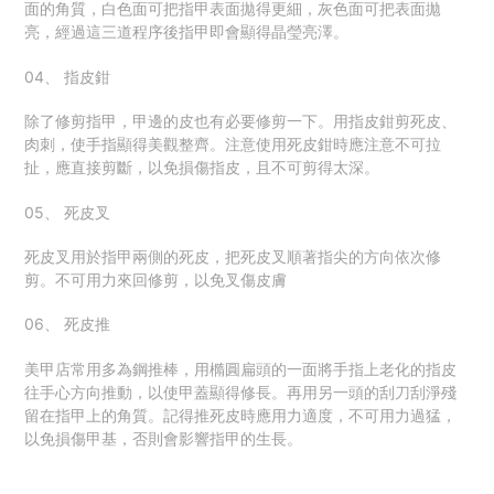
面的角質，白色面可把指甲表面拋得更細，灰色面可把表面拋
亮，經過這三道程序後指甲即會顯得晶瑩亮澤。
04、 指皮鉗
除了修剪指甲，甲邊的皮也有必要修剪一下。用指皮鉗剪死皮、
肉刺，使手指顯得美觀整齊。注意使用死皮鉗時應注意不可拉
扯，應直接剪斷，以免損傷指皮，且不可剪得太深。
05、 死皮叉
死皮叉用於指甲兩側的死皮，把死皮叉順著指尖的方向依次修
剪。不可用力來回修剪，以免叉傷皮膚
06、 死皮推
美甲店常用多為鋼推棒，用橢圓扁頭的一面將手指上老化的指皮
往手心方向推動，以使甲蓋顯得修長。再用另一頭的刮刀刮淨殘
留在指甲上的角質。記得推死皮時應用力適度，不可用力過猛，
以免損傷甲基，否則會影響指甲的生長。