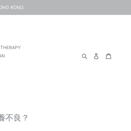
HONG KONG
 THERAPY
検索
ログイン
カート
AI
養不良？