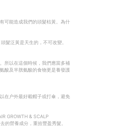
有可能造成我們的頭髮枯黃。為什
，頭髮泛黃是天生的，不可改變。
。所以在這個時候，我們應當多補
氨酸及半胱氨酸的食物更是養發護
以在户外最好載帽子或打傘，避免
ROWTH & SCALP
髮失去的營養成分，重拾豐盈秀髮。