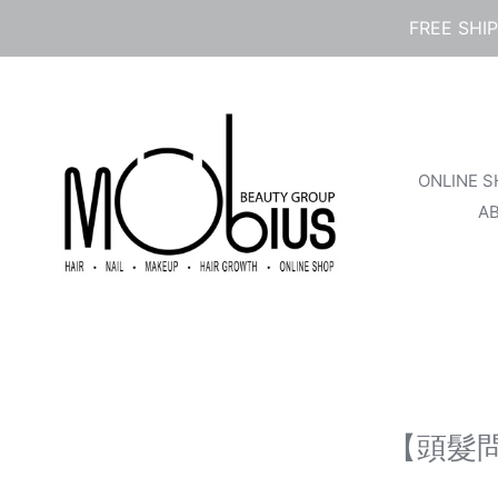
コ
FREE SHI
ン
テ
ン
ツ
に
ス
ONLINE 
キ
ッ
A
プ
す
る
【頭髮