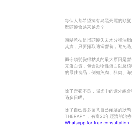
每個人都希望擁有烏黑亮麗的頭髮
麼頭髮會越來越差？
頭髮乾枯是指頭髮失去水分和油脂
其實，只要攝取適當營養，避免過
而令頭髮變得枯黃的最大原因是營
充蛋白質，包含動物性蛋白以及植
的最佳食品，例如
魚肉、豬肉、海
除了營養不良，陽光中的紫外線會
過多日晒。
除了自己要多留意自己頭髮的狀態，也可
THERAPY ，有富20年經濟
Whatsapp for free consultation