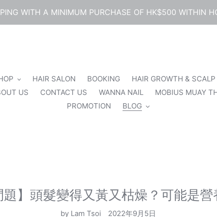
PPING WITH A MINIMUM PURCHASE OF HK$500 WITHIN 
SHOP
HAIR SALON
BOOKING
HAIR GROWTH & SCALP
BOUT US
CONTACT US
WANNA NAIL
MOBIUS MUAY TH
PROMOTION
BLOG
問題】頭髮變得又黃又枯燥？可能是營
by Lam Tsoi
2022年9月5日