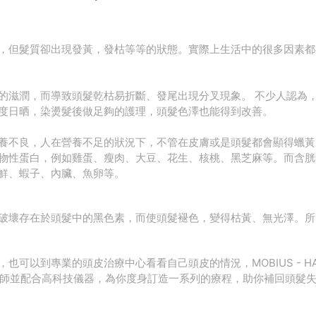
，但髮質卻出現發黃，發枯等等的狀態。實際上生活中的很多因素都
的滋潤，而導致頭髮乾枯易折斷、發尾出現分叉現象。 不少人認為
度日晒，染燙髮後做足夠的護理，頭髮色澤也能得到改善。
養不良，人在營養不足的狀況下，不管在皮膚或是頭髮都會顯得蠟黃
物性蛋白，例如雞蛋、瘦肉、大豆、花生、核桃、黑芝麻等。而
含胱
鮮、蝦子、內臟、魚卵等。
破壞存在於頭髮中的黑色素，而使頭髮褪色，變得枯黃、無光澤。所
以到專業的頭皮治療中心看看自己頭皮的情況，MOBIUS - HAIR G
的治療師並配合高科技儀器，為你度身訂造一系列的療程，助你補回頭