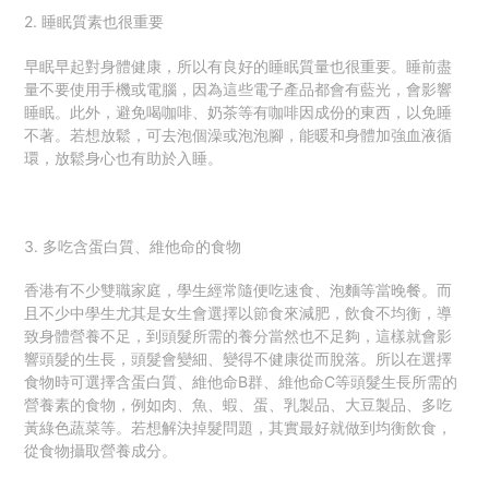
2. 睡眠質素也很重要
早眠早起對身體健康，所以有良好的睡眠質量也很重要。睡前盡
量不要使用手機或電腦，因為這些電子產品都會有藍光，會影響
睡眠。此外，避免喝咖啡、奶茶等有咖啡因成份的東西，以免睡
不著。若想放鬆，可去泡個澡或泡泡腳，能暖和身體加強血液循
環，放鬆身心也有助於入睡。
3. 多吃含蛋白質、維他命的食物
香港有不少雙職家庭，學生經常隨便吃速食、泡麵等當晚餐。而
且不少中學生尤其是女生會選擇以節食來減肥，飲食不均衡，導
致身體營養不足，到頭髮所需的養分當然也不足夠，這樣就會影
響頭髮的生長，頭髮會變細、變得不健康從而脫落。所以在選擇
食物時可選擇含
蛋白質、維他命B群、維他命C等
頭髮生長所需的
營養素的食物，例如肉、魚、蝦、蛋、乳製品、大豆製品、多吃
黃綠色蔬菜等。若想解決掉髮問題，其實最好就做到均衡飲食，
從食物攝取營養成分。