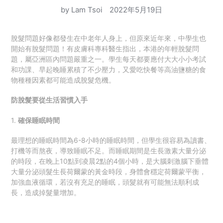
by Lam Tsoi
2022年5月19日
脫髮問題好像都發生在中老年人身上，但原來近年來，中學生也
開始有脫髮問題！
有皮膚科專科醫生指出，本港的年輕脫髮問
題，屬亞洲區內問題嚴重之一。
學生每天都要應付大大小小考試
和功課、早起晚睡累積了不少壓力，又愛吃快餐等高油鹽糖的食
物種種因素都可能造成脫髮危機。
防脫髮要從生活習慣入手
1.
確保睡眠時間
最理想的睡眠時間為6-8小時的睡眠時間，但學生很容易為讀書、
打機等而熬夜，導致睡眠不足。而睡眠期間是生長激素大量分泌
的時段，在晚上10點到凌晨2點的4個小時，是大腦刺激腦下垂體
大量分泌頭髮生長荷爾蒙的黃金時段，身體會穩定荷爾蒙平衡，
加強血液循環，若沒有充足的睡眠，頭髮就有可能無法順利成
長，造成掉髮量增加。