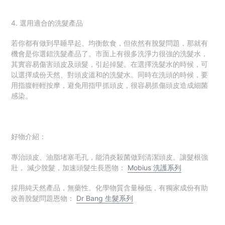
4. 選用適合的洗髮產品
若你都有做到早睡早起、均衡飲食，但依然有脫髮問題，那就有
機會是你選錯洗髮產品了。市面上有很多洗淨力很強的洗髮水，
其實容易傷害頭皮及頭髮，引起掉髮。
在選擇洗髮水的時候，可
以選擇成份天然、對頭皮溫和的洗髮水。同時在洗頭的時候，要
用指腹輕輕按摩，
避免用指甲抓頭皮，很容易抓傷頭皮造成細菌
感染。
好物介紹：
專治頭皮、油脂堵塞毛孔，能消炎殺菌做到
清潔頭皮。讓髮根強
壯，
減少脫髮，
加速頭髮生長
恩物：
Mobius 洗護系列
採用純天然產品，無藥性。化學物質含量極低，有獨家成份有助
改善脫髮問題
恩物：
Dr Bang 生髮系列