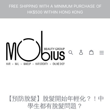
コ
FREE SHIPPING WITH A MINIMUM PURCHASE OF
ン
HK$500 WITHIN HONG KONG
テ
ン
ツ
に
ス
キ
ッ
プ
検索
ログイン
カート
す
る
【預防脫髮】脫髮開始年輕化？！中
學生都有脫髮問題？