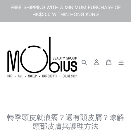
コ
FREE SHIPPING WITH A MINIMUM PURCHASE OF
ン
HK$500 WITHIN HONG KONG
テ
ン
ツ
に
ス
キ
ッ
プ
検索
ログイン
カート
す
る
轉季頭皮就痕癢？還有頭皮屑？瞭解
頭部皮膚與護理方法