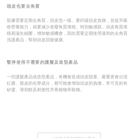
頭皮也要去角質
肌膚需要定期去角質，頭皮也一樣。要紓緩頭皮負擔，並提升吸
收營養能力，就要
減少老廢角質堆積
。特別敏感肌，頭皮角質堆
積易滋生細菌，增加敏感機會，因此需要定期使用溫和的去角質
洗護產品，幫助頭皮回復健康。
暫停使用不需要的護髮及造型產品
一些護髮產品或造型產品，有機會造成頭皮阻塞、嚴重更會出現
紅腫、脫皮的化學成分，
都可能會增加頭皮的負擔，常可見的有
矽靈、薄荷醇及刺激性芳香植物萃取物。