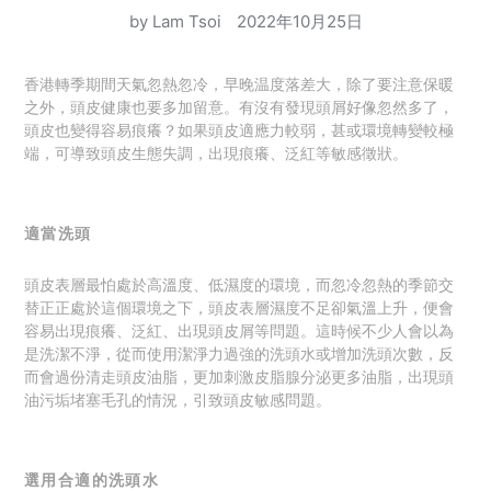
by Lam Tsoi
2022年10月25日
香港轉季期間天氣忽熱忽冷，
早晚温度落差大，除了要注意保暖
之外，頭皮健康也要多加留意。有沒有發現頭屑好像忽然多了，
頭皮也變得容易痕癢？
如果頭皮適應力較弱，甚或環境轉變較極
端，可導致頭皮生態失調，出現痕癢、泛紅等敏感徵狀。
適當洗頭
頭皮表層最怕處於高溫度、低濕度的環境，而忽冷忽熱的季節交
替正正處於這個環境之下，頭皮表層濕度不足卻氣溫上升，便會
容易出現痕癢、泛紅、出現頭皮屑等問題。
這時候不少人會以為
是洗潔不淨，從而使用潔淨力過強的洗頭水或增加洗頭次數，反
而會過份清走頭皮油脂，更加刺激皮脂腺分泌更多油脂，出現頭
油污垢堵塞毛孔的情況，引致頭皮敏感問題。
選用合適的洗頭水