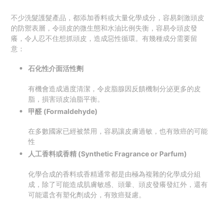
不少洗髮護髮產品，都添加香料或大量化學成分，容易刺激頭皮
的防禦表層，令頭皮的微生態和水油比例失衡，容易令頭皮發
癢，令人忍不住想抓頭皮，造成惡性循環。有幾種成分需要留
意：
石化性介面活性劑
有機會造成過度清潔，令皮脂腺因反饋機制分泌更多的皮
脂，損害頭皮油脂平衡。
甲醛 (Formaldehyde)
在多數國家已經被禁用，容易讓皮膚過敏，也有致癌的可能
性
人工香料或香精 (Synthetic Fragrance or Parfum)
化學合成的香料或香精通常都是由極為複雜的化學成分組
成，除了可能造成肌膚敏感、頭暈、頭皮發癢發紅外，還有
可能還含有塑化劑成分，有致癌疑慮。