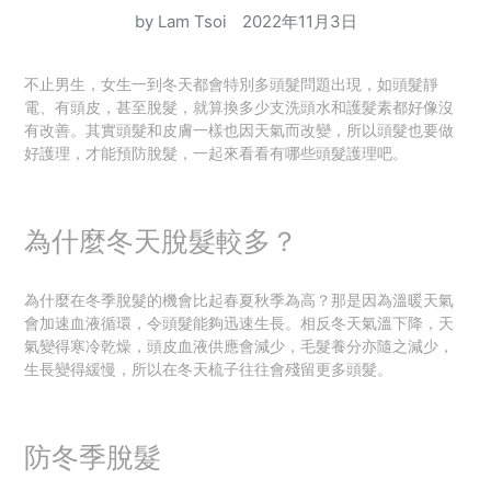
by Lam Tsoi
2022年11月3日
不止男生，女生一到冬天都會特別多頭髮問題出現，如頭髮靜
電、有頭皮，甚至脫髮，就算換多少支洗頭水和護髮素都好像沒
有改善。其實頭髮和皮膚一樣也因天氣而改變，所以頭髮也要做
好護理，才能預防脫髮，一起來看看有哪些頭髮護理吧。
為什麼冬天脫髮較多？
為什麼在冬季脫髮的機會比起春夏秋季為高？那是因為溫暖天氣
會加速血液循環，令頭髮能夠迅速生長。相反冬天氣溫下降，天
氣變得寒冷乾燥，頭皮血液供應會減少，毛髮養分亦隨之減少，
生長變得緩慢，所以在冬天梳子往往會殘留更多頭髮。
防冬季脫髮