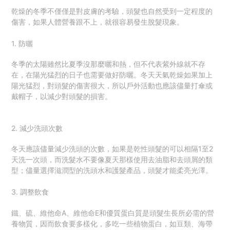
乾燥的冬季不僅僅是對皮膚的考驗，頭髮也自然受到一定程度的
傷害，如果人體營養跟不上，就很容易發生脫髮現象。
1. 防曬
冬季的太陽雖然比夏季沒那麼曬和熱，但不代表紫外線就不存
在，在
陽光猛烈的日子也需要做好防曬。冬天天氣乾燥如果加上
陽光猛烈，對頭髮的傷害很大，所以戶外活動也應該儘量打傘或
戴帽子，以減少對頭髮的損害。
2. 減少洗頭次數
冬天應該儘量減少洗頭的次數，如果是乾性頭髮的可以相隔1至2
天洗一次頭，而洗髮水不要像夏天那樣使用去油脂和去頭屑的類
型；儘量選擇滋潤型的洗頭水和護髮產品，頭髮才能柔亮光澤。
3. 調整飲食
鐵、硫、維他命A、維他命E和優質蛋白質是頭髮生長所必需的營
養物質，因而飲食要多樣化，多吃一些植物蛋白，如豆類、海帶