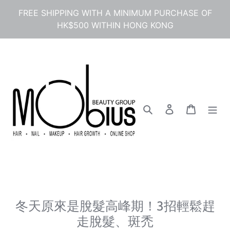
コ
FREE SHIPPING WITH A MINIMUM PURCHASE OF
ン
HK$500 WITHIN HONG KONG
テ
ン
ツ
に
ス
キ
ッ
プ
検索
ログイン
カート
す
る
冬天原來是脫髮高峰期！3招輕鬆趕
走脫髮、斑禿