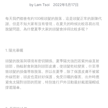
by Lam Tsoi
2022年5月17日
每天我們都會有約100根頭髮的脫落，這是頭髮正常的新陳代
謝。但是不知大家有沒有發現，在夏天的時候比較容易出現
脫髮問題。為什麼夏季大家的頭髮會掉得比較多呢？
1. 陽光暴曬
頭髮的脫落與環境有密切關係。夏季陽光強烈若紫外線直射
頭部，熱輻射會刺激到頭部皮膚，使頭髮乾枯變黃，什至導
致頭髮的損傷導致脫落。所以在夏季，除了保護皮膚不被紫
外線照射，頭皮也需好好保護，免受日曬的傷害。出外時應
避免太陽對頭部的照射，特別進行戶外活動最好戴遮陽帽或
撐遮陽傘。