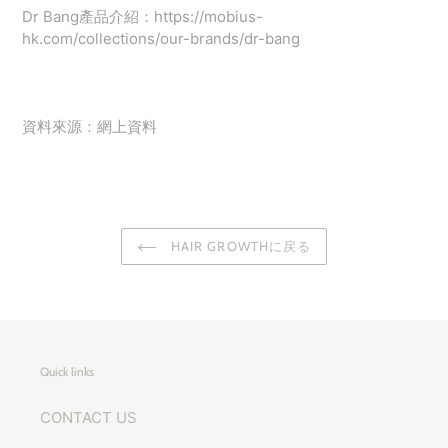
Dr Bang產品介紹：https://mobius-
hk.com/collections/our-brands/dr-bang
資料來源：網上資料
HAIR GROWTHに戻る
Quick links
CONTACT US