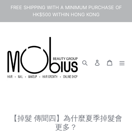
コ
FREE SHIPPING WITH A MINIMUM PURCHASE OF
ン
HK$500 WITHIN HONG KONG
テ
ン
ツ
に
ス
キ
ッ
プ
検索
ログイン
カート
す
る
【掉髮 傳聞四】為什麼夏季掉髮會
更多？