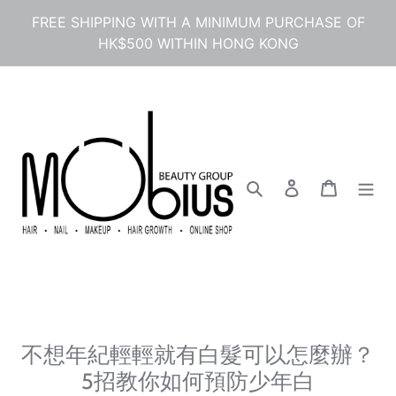
コ
FREE SHIPPING WITH A MINIMUM PURCHASE OF
ン
HK$500 WITHIN HONG KONG
テ
ン
ツ
に
ス
キ
ッ
プ
検索
ログイン
カート
す
る
不想年紀輕輕就有白髮可以怎麼辦？
5招教你如何預防少年白