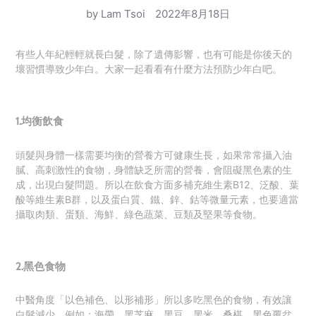
by Lam Tsoi
2022年8月18日
有些人年紀輕輕就長白髮，除了遺傳影響，也有可能是你後天的
壞習慣導致少年白。大家一起看看有什麼方法預防少年白吧。
1.
均衡飲食
頭髮與身體一樣需要均衡的營養方可健康生長，如果常常攝入油
膩、高刺激性的食物，身體缺乏所需的營養，會阻礙黑色素的生
成，出現白髮問題。所以在飲食方面
多補充維生素B12、泛酸、葉
酸等維生素B群，以及蛋白質、鐵、鋅、鈷等微量元素，也要適當
攝取肉類、蛋類、海鮮、綠色蔬菜、豆類及堅果等食物。
2.
黑色食物
中醫角度「以色補色、以形補形」所以多吃黑色的食物，有效讓
白髮減少，例如：海帶、黑芝麻、黑豆、黑米、桑椹、黑色覆盆