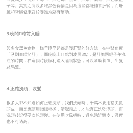
子等。其實之所以多吃黑色食物是因為這些都能補養肝腎，而肝
臟和腎臟健康對於養護秀髮有幫助。
3.
晚間
11
時前入睡
與多食黑色食物一樣早睡早起都是護
肝腎的好方法，在中醫角度
「臥則血歸於肝」，而晚晚上11點到凌晨3點，是肝膽兩經子午流
注的時間，在這個時段順利進入睡眠狀態，可以幫助養血、生髮
及烏髮。
4.
正確洗頭、吹髮
很多人都不知道如何正確洗頭，我們洗頭時，千萬不要用指尖抓
頭皮，而是應該用指腹輕揉，清潔頭皮，才能真正洗乾淨頭。而
洗頭後記得要吹乾頭髮。在使用吹風機時，避免貼近頭皮，溫度
也不可過高。