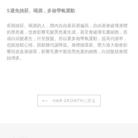
5.避免抽菸、喝酒，多做帶氧運動
長期抽菸、喝酒的人，體內自由基容易偏高，自由基會破壞身體
的黑色素，也會影響毛髮黑色素生成，甚至會破壞毛囊細胞，造
成白頭髮產生，什至脫髮。所以要多做帶氧運動，提高代謝率，
也能放鬆心情。因新陳代謝降低、身體循環差、壓力過大都會影
響頭皮血液循環，影響毛囊中製造黑色素的細胞，白頭髮就會開
始增多。
HAIR GROWTHに戻る