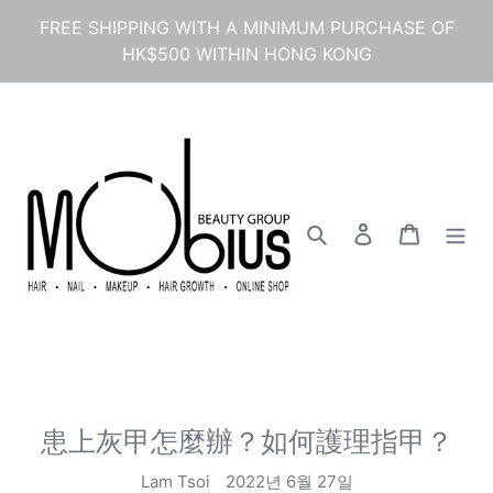
콘
FREE SHIPPING WITH A MINIMUM PURCHASE OF
텐
HK$500 WITHIN HONG KONG
츠
로
건
너
뛰
기
검색
로그인
카트
患上灰甲怎麼辦？如何護理指甲？
Lam Tsoi
2022년 6월 27일