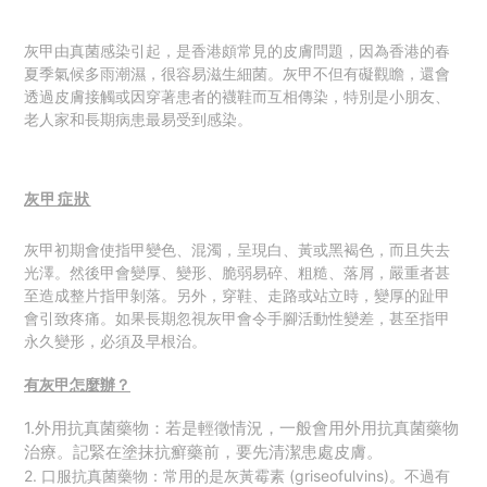
灰甲由真菌感染引起，是香港頗常見的皮膚問題，因為香港的春
夏季氣候多雨潮濕，很容易滋生細菌。灰甲不但有礙觀瞻，還會
透過皮膚接觸或因穿著患者的襪鞋而互相傳染，特別是小朋友、
老人家和長期病患最易受到感染。
灰甲症狀
灰甲初期會使指甲變色、混濁，呈現白、黃或黑褐色，而且失去
光澤。然後甲會變厚、變形、脆弱易碎、粗糙、落屑，嚴重者甚
至造成整片指甲剝落。
另外，穿鞋、走路或站立時，變厚的趾甲
會引致疼痛。如果長期忽視灰甲會令手腳活動性變差，甚至指甲
永久變形，必須及早根治。
有灰甲怎麼辦？
1.
外用抗真菌藥物：
若是輕徵情況，一般會用外用抗真菌藥物
治療。記緊在塗抹抗癬藥前，要先清潔患處皮膚。
2. 口服抗真菌藥物：常用的是灰黃霉素 (griseofulvins)。不過有