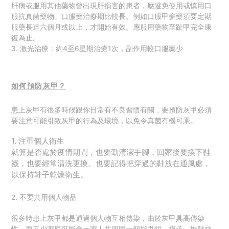
肝病或服用其他藥物曾出現肝損害的患者，應避免使用或慎用口
服抗真菌藥物。口服藥治療期比較長。例如口服甲癬藥須要定期
服藥長達六個月或以上，才開始有效。應服用藥物至趾甲完全康
復為止。
3. 激光治療：約4至6星期治療1次，副作用較口服藥少
如何預防灰甲？
患上灰甲有很多時候跟你日常有不良習慣有關，要預防灰甲必須
要注意可能引致灰甲的行為及環境，以免令真菌有機可乘。
1. 注重個人衛生
就算是否處於疫情期間，也要勤清潔手腳，回家後要換下鞋
襪，也要經常清洗更換。也要記得
把穿過的鞋放在通風處，
以保持鞋子乾燥衛生。
2. 不要共用個人物品
很多時患上灰甲都是通過個人物互相傳染，
由於灰甲具高傳染
性，而不少家庭可能會
一家人共用同一個指甲鉗，襪子、拖鞋交