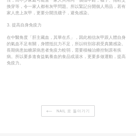
換穿等，令一家人都有灰甲問題。所以緊記分開個人用品，若有
家人患上灰甲，更要分開洗襪子，避免感染。
3. 提高自身免疫力
在中醫角度「肝主藏血，其華在爪」，因此相信灰甲跟人體自身
的氣血不足有關，身體抵抗力不足，所以特別容易受真菌感染。
長期病患如糖尿病患者免疫力較弱，需要積極治療控制原有疾
病。所以要多進食益氣養血的食品或湯水，更要多做運動，提高
免疫力。
NAIL 로 돌아가기