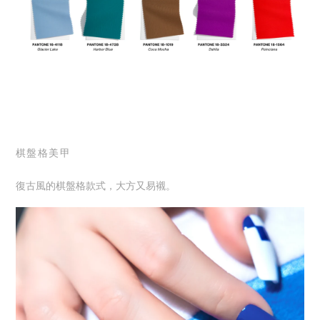
棋盤格美甲
復古風的棋盤格款式，大方又易襯。