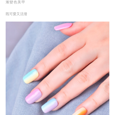
漸變色美甲
既可愛又活潑