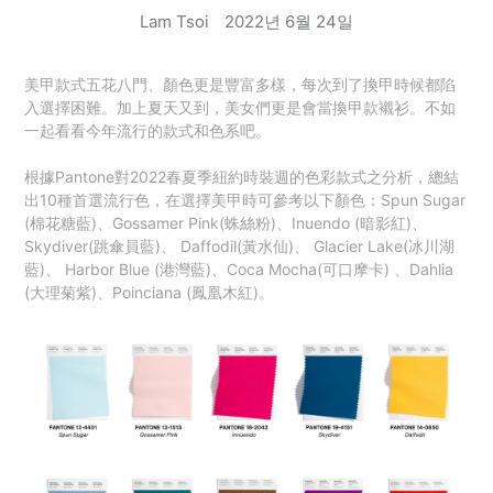
Lam Tsoi
2022년 6월 24일
美甲款式五花八門、顏色更是豐富多樣，每次到了換甲時候都陷
入選擇困難。加上夏天又到，美女們更是會當換甲款襯衫。不如
一起看看今年流行的款式和色系吧。
根據Pantone對2022春夏季紐約時裝週的色彩款式之分析，總結
出10種首選流行色，在選擇美甲時可參考以下顏色：Spun Sugar
(棉花糖藍)、Gossamer Pink(蛛絲粉)、Inuendo (暗影紅)、
Skydiver(跳傘員藍)、 Daffodil(黃水仙)、 Glacier Lake(冰川湖
藍)、 Harbor Blue (港灣藍)、Coca Mocha(可口摩卡) 、Dahlia
(大理菊紫)、Poinciana (鳳凰木紅)。