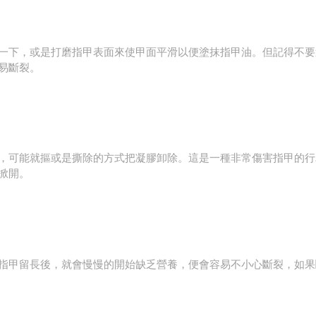
一下，或是打磨指甲表面來使甲面平滑以便塗抹指甲油。但記得不要
易斷裂。
，可能就摳或是撕除的方式把凝膠卸除。這是一種非常傷害指甲的行
被掀開。
指甲留長後，就會慢慢的開始缺乏營養，便會容易不小心斷裂，如果