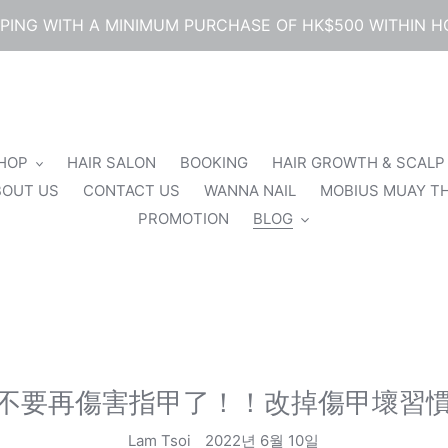
PPING WITH A MINIMUM PURCHASE OF HK$500 WITHIN 
SHOP
HAIR SALON
BOOKING
HAIR GROWTH & SCALP
BOUT US
CONTACT US
WANNA NAIL
MOBIUS MUAY TH
PROMOTION
BLOG
不要再傷害指甲了！！改掉傷甲壞習
Lam Tsoi
2022년 6월 10일