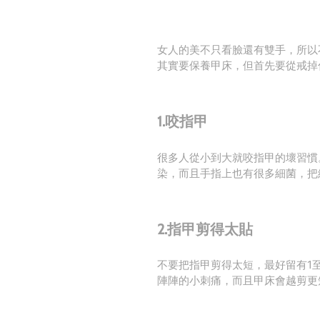
女人的美不只看臉還有雙手，所以
其實要保養甲床，但首先要從戒掉
1.
咬指甲
很多人從小到大就咬指甲的壞習慣
染，而且手指上也有很多細菌，把
2.指甲剪得太貼
不要把指甲剪得太短，最好留有1
陣陣的小刺痛，而且甲床會越剪更