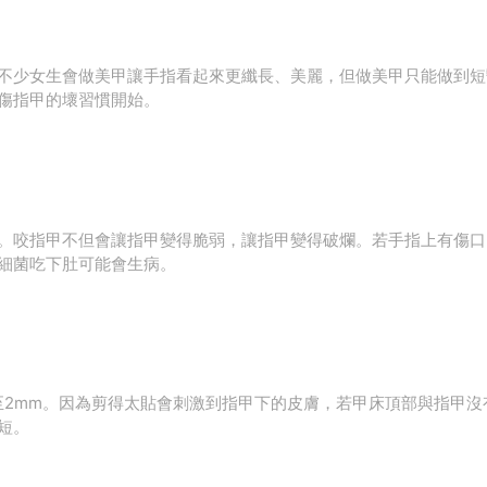
不少女生會做美甲讓手指看起來更纖長、美麗，但做美甲只能做到短
傷指甲的壞習慣開始。
。咬指甲不但會讓指甲變得脆弱，讓指甲變得破爛。若手指上有傷口
細菌吃下肚可能會生病。
至2mm。因為剪得太貼會刺激到指甲下的皮膚，若甲床頂部與指甲
短。