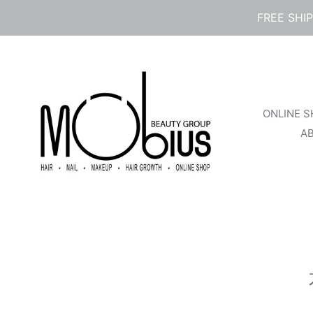
콘
FREE SHI
텐
츠
로
건
너
뛰
ONLINE 
기
A