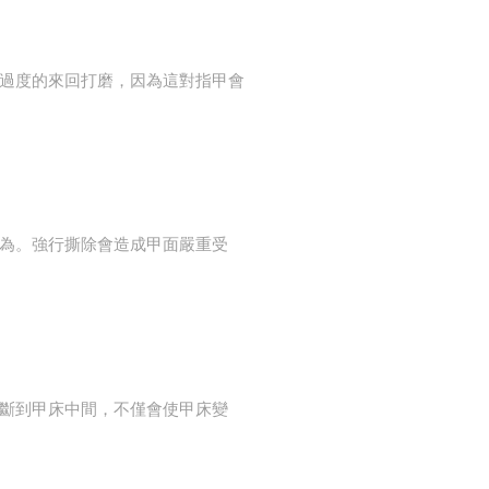
過度的來回打磨，因為這對指甲會
為。強行撕除會造成甲面嚴重受
斷到甲床中間，不僅會使甲床變