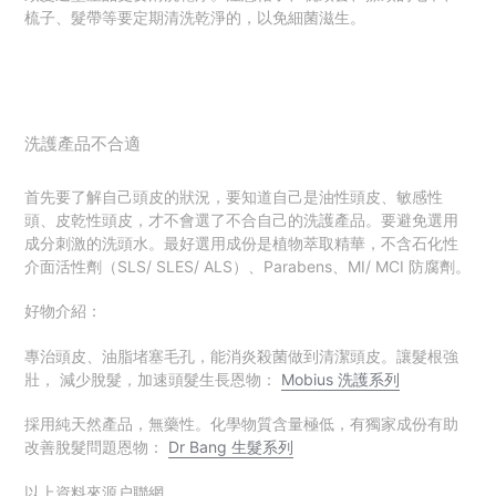
梳子、髮帶等要定期清洗乾淨的，以免細菌滋生。
洗護產品不合適
首先要了解自己頭皮的狀況，要知道自己是油性頭皮、敏感性
頭、皮乾性頭皮，才不會選了不合自己的洗護產品。要避免選用
成分刺激的洗頭水。最好選用成份是植物萃取精華，不含石化性
介面活性劑（SLS/ SLES/ ALS）、Parabens、MI/ MCI 防腐劑。
好物介紹：
專治頭皮、油脂堵塞毛孔，能消炎殺菌做到
清潔頭皮。讓髮根強
壯，
減少脫髮，
加速頭髮生長
恩物：
Mobius 洗護系列
採用純天然產品，無藥性。化學物質含量極低，有獨家成份有助
改善脫髮問題
恩物：
Dr Bang 生髮系列
以上資料來源户聯網