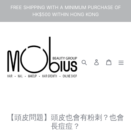
콘
FREE SHIPPING WITH A MINIMUM PURCHASE OF
텐
HK$500 WITHIN HONG KONG
츠
로
건
너
뛰
기
검색
로그인
카트
【頭皮問題】頭皮也會有粉刺？也會
長痘痘？