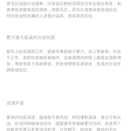
當毛孔油脂分泌過剩，沒有做足夠的清潔也沒有定期去角質，就
會導致老廢角質的堆積，堵塞毛孔，而毛孔堵塞就會形成痘痘。
特別是油性肌膚的人皮脂分泌高，很容易長痘痘。
壓力過大造成內分泌失調
都市人較容易因工作、家庭等累積過大壓力。加上青春期、作息
不正常、喜歡吃刺激性食物等。這會讓體內的腎上腺素皮質醇增
加，導致免疫力系統降低，而使身體更容易發炎，造成內分泌失
調形成痘痘。
清潔不當
要保持頭皮清潔，建議每天都洗頭，特別運動過後，會出汗和出
油。在洗頭時確保洗頭水、護髮素等有被確實沖洗掉。若使用了
頭髮造型產品更要清洗乾淨。注意帽子、枕頭套、擦頭的毛巾、