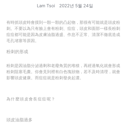
Lam Tsoi
2022년 5월 24일
有時抓頭皮時會摸到一顆一顆的凸起物，
那很有可能就是頭皮粉
刺。
不要以為只有臉上會有粉刺、痘痘，頭皮和面部一樣長粉刺
痘痘都可能是因為皮膚油脂過盛、作息不正常、清潔不徹底造成
毛孔堵塞等原因。
粉刺的形成
粉刺是因
油脂分泌過剩和老廢角質的堆積，再經過氧化就會形成
粉刺阻塞毛囊。你會見到裡有白色塊狀物，若不及時清理，就會
影響頭皮健康。而痘痘就是粉刺發炎起濃。
為什麼頭皮會長痘痘呢？
頭皮油脂過多