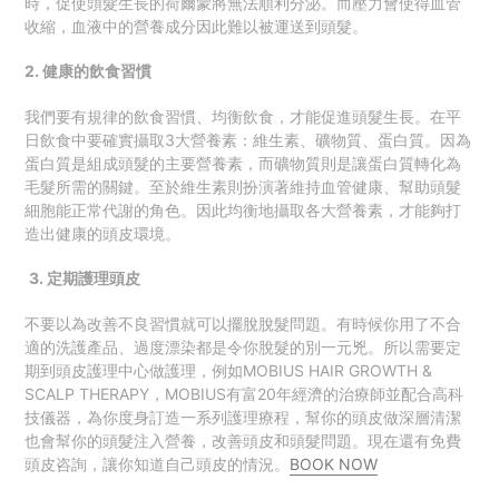
時，促使頭髮生長的荷爾蒙將無法順利分泌。而壓力會使得血管
收縮，血液中的營養成分因此難以被運送到頭髮。
2. 健康的飲食習慣
我們要有規律的飲食習慣、均衡飲食，才能促進頭髮生長。在平
日飲食中要確實攝取
3
大營養素：
維生素、礦物質、蛋白質
。因為
蛋白質是組成頭髮的主要營養素，而礦物質則是讓蛋白質轉化為
毛髮所需的關鍵。至於維生素則扮演著維持血管健康、幫助頭髮
細胞能正常代謝的角色。因此均衡地攝取各大營養素，才能夠打
造出健康的頭皮環境。
3. 定期護理頭皮
不要以為改善不良習慣就可以擺脫脫髮問題。有時候你用了不合
適的洗護產品、過度漂染都是令你脫髮的別一元兇。所以需要定
期到頭皮護理中心做護理
，例如
MOBIUS HAIR GROWTH &
SCALP THERAPY，MOBIUS
有富20年經濟的治療師並配合高科
技儀器，為你度身訂造一系列護理療程，幫你的頭皮做深層清潔
也會幫你的頭髮注入營養，改善頭皮和頭髮問題。現在
還有免費
頭皮咨詢，讓你知道自己頭皮的情況。
BOOK NOW