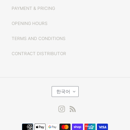
PAYMENT & PRICING
OPENING HOURS
TERMS AND CONDITIONS
CONTRACT DISTRIBUTOR
언
한국어
어
Instagram
RSS
결