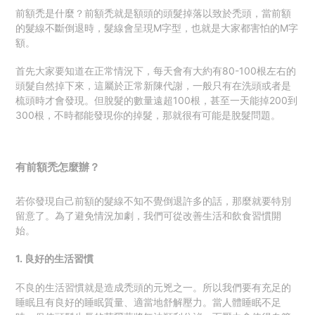
前額禿是什麼？前額禿就是額頭的頭髮掉落以致於禿頭，
當前額
的髮線不斷倒退時，髮線會呈現
M
字型，也就是大家都害怕的M字
額。
首先大家要知道在正常情況下，每天會有大約有80-100根左右的
頭髮自然掉下來，這屬於正常新陳代謝，一般只有在洗頭或者是
梳頭時才會發現。
但脫髮的數量遠超100根，甚至一天能掉200到
300根，不時都能發現你的掉髮，那就很有可能是脫髮問題。
有前額禿怎麼辦？
若你發現自己前額的髮線不知不覺倒退許多的話，那麼就要特別
留意了。為了避免情況加劇，我們可從改善生活
和飲食
習慣開
始。
1. 良好的生活習慣
不良的生活習慣就是造成禿頭的元兇之一。所以我們要有充足的
睡眠且有良好的睡眠質量、適當地舒解壓力。當人體睡眠不足