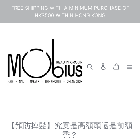
콘
FREE SHIPPING WITH A MINIMUM PURCHASE OF
텐
HK$500 WITHIN HONG KONG
츠
로
건
너
뛰
기
검색
로그인
카트
【預防掉髮】究竟是高額頭還是前額
禿？