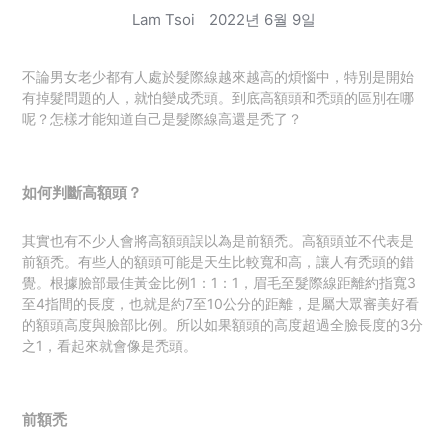
Lam Tsoi
2022년 6월 9일
不論男女老少都有人處於髮際線越來越高的煩惱中，特別是開始
有掉髮問題的人，就怕變成禿頭。到底高額頭和禿頭的區別在哪
呢？怎樣才能知道自己是髮際線高還是禿了？
如何判斷高額頭？
其實也有不少人會將高額頭誤以為是前額禿。
高額頭並不代表是
前額禿。有些人的額頭可能是天生比較寬和高，讓人有禿頭的錯
覺。
根據
臉部最佳黃金比例1：1：1，
眉毛至髮際線距離約指寬3
至4指間的長度，也就是約7至10公分的距離
，是屬大眾審美好看
的額頭高度與臉部比例。所以
如果額頭的高度超過全臉長度的
3
分
之
1
，看起來就會像是禿頭。
前額禿